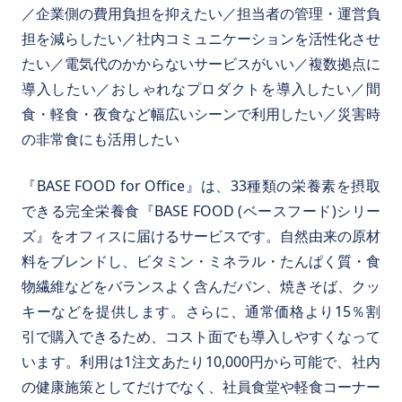
／企業側の費用負担を抑えたい／担当者の管理・運営負
担を減らしたい／社内コミュニケーションを活性化させ
たい／電気代のかからないサービスがいい／複数拠点に
導入したい／おしゃれなプロダクトを導入したい／間
食・軽食・夜食など幅広いシーンで利用したい／災害時
の非常食にも活用したい
『BASE FOOD for Office』は、33種類の栄養素を摂取
できる完全栄養食『BASE FOOD (ベースフード)シリー
ズ』をオフィスに届けるサービスです。自然由来の原材
料をブレンドし、ビタミン・ミネラル・たんぱく質・食
物繊維などをバランスよく含んだパン、焼きそば、クッ
キーなどを提供します。さらに、通常価格より15％割
引で購入できるため、コスト面でも導入しやすくなって
います。利用は1注文あたり10,000円から可能で、社内
の健康施策としてだけでなく、社員食堂や軽食コーナー