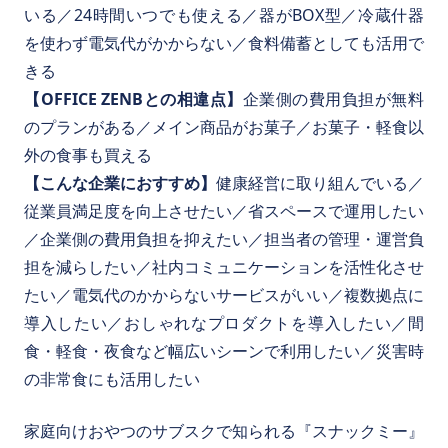
いる／24時間いつでも使える／器がBOX型／冷蔵什器
を使わず電気代がかからない／食料備蓄としても活用で
きる
【OFFICE ZENBとの相違点】
企業側の費用負担が無料
のプランがある／メイン商品がお菓子／お菓子・軽食以
外の食事も買える
【こんな企業におすすめ】
健康経営に取り組んでいる／
従業員満足度を向上させたい／省スペースで運用したい
／企業側の費用負担を抑えたい／担当者の管理・運営負
担を減らしたい／社内コミュニケーションを活性化させ
たい／電気代のかからないサービスがいい／複数拠点に
導入したい／おしゃれなプロダクトを導入したい／間
食・軽食・夜食など幅広いシーンで利用したい／災害時
の非常食にも活用したい
家庭向けおやつのサブスクで知られる『スナックミー』