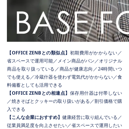
【OFFICE ZENBとの類似点】
初期費用がかからない／
省スペースで運用可能／メイン商品がパン／オリジナル
商品を取り扱っている／商品が健康志向／24時間いつ
でも使える／冷蔵什器を使わず電気代がかからない／食
料備蓄としても活用できる
【OFFICE ZENBとの相違点】
保存用什器は付帯しない
／焼きそばとクッキーの取り扱いがある／割引価格で購
入できる
【こんな企業におすすめ】
健康経営に取り組んでいる／
従業員満足度を向上させたい／省スペースで運用したい